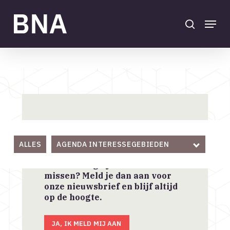
Skip
to
search
Menu
main
Close
content
Menu
Agenda
Home
/
Actueel
/
Agenda
Aanmelden BNA
Nieuwsbrief
ALLES
AGENDA INTERESSEGEBIEDEN
Geen belangrijk nieuws
missen? Meld je dan aan voor
onze nieuwsbrief en blijf altijd
op de hoogte.
JA, IK MELD MIJ AAN