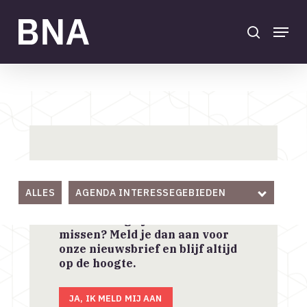
Skip
to
search
Menu
main
Close
content
Menu
Agenda
Home
/
Actueel
/
Agenda
Aanmelden BNA
Nieuwsbrief
ALLES
AGENDA INTERESSEGEBIEDEN
Geen belangrijk nieuws
missen? Meld je dan aan voor
onze nieuwsbrief en blijf altijd
op de hoogte.
JA, IK MELD MIJ AAN