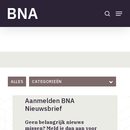
Skip
to
search
Menu
main
Close
content
Menu
Nieuws
Home
/
Actueel
/
Nieuws
ALLES
CATEGORIEËN
Aanmelden BNA
Nieuwsbrief
Geen belangrijk nieuws
missen? Meld je dan aan voor