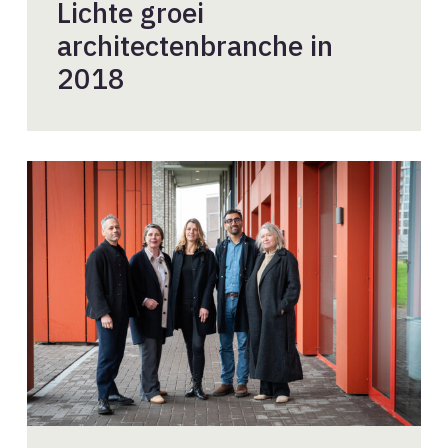
Lichte groei
architectenbranche in
2018
Juryleden
BNA
Beste
Gebouw
van
het
Jaar
2026
bekend