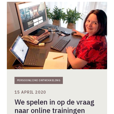
We
spelen
in
op
de
vraag
naar
online
trainingen
PERSOONLIJKE ONTWIKKELING
15 APRIL 2020
We spelen in op de vraag
naar online trainingen