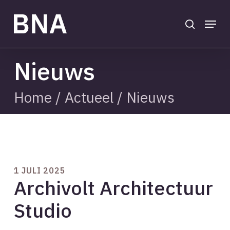
Skip
to
search
Menu
main
Close
content
Menu
Nieuws
Home
/
Actueel
/
Nieuws
1 JULI 2025
Archivolt Architectuur
Studio