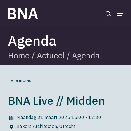
Skip
to
search
Menu
main
Close
content
Menu
Agenda
Home
/
Actueel
/
Agenda
VERENIGING
BNA Live // Midden
Maandag 31 maart 2025
15:00 - 17:30
Bakers Architecten, Utrecht