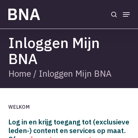
Skip
to
search
Menu
main
Close
content
Menu
Inloggen Mijn
BNA
Home
/
Inloggen Mijn BNA
WELKOM
Log in en krijg toegang tot (exclusieve
leden-) content en services op maat.