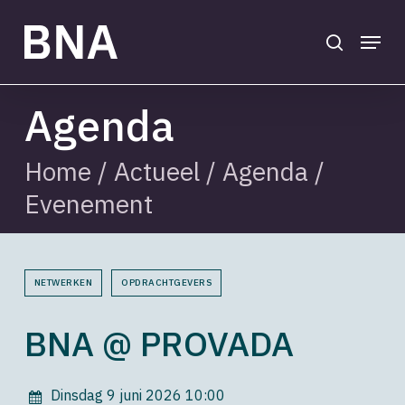
Skip
to
search
Menu
main
Close
content
Menu
Agenda
Home
/
Actueel
/
Agenda
/
Evenement
NETWERKEN
OPDRACHTGEVERS
BNA @ PROVADA
Dinsdag 9 juni 2026
10:00