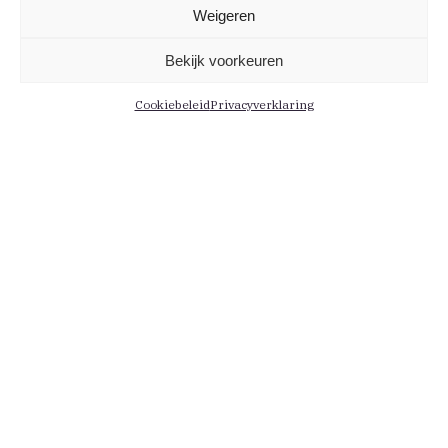
Weigeren
Bekijk voorkeuren
Cookiebeleid
Privacyverklaring
Informatie
Menu
Contact
Leden
Medewerkers
Actueel