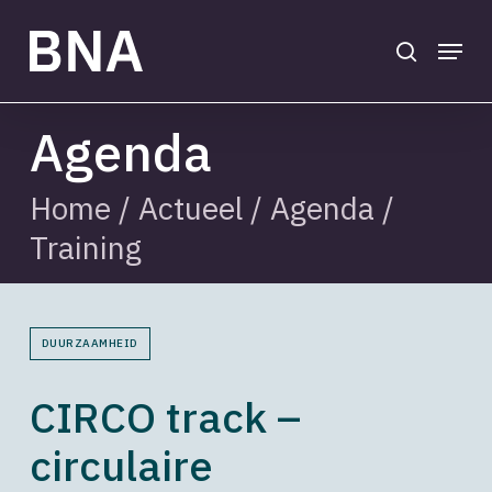
Skip
to
search
Menu
main
Close
content
Menu
Agenda
Home
/
Actueel
/
Agenda
/
Training
DUURZAAMHEID
CIRCO track –
circulaire