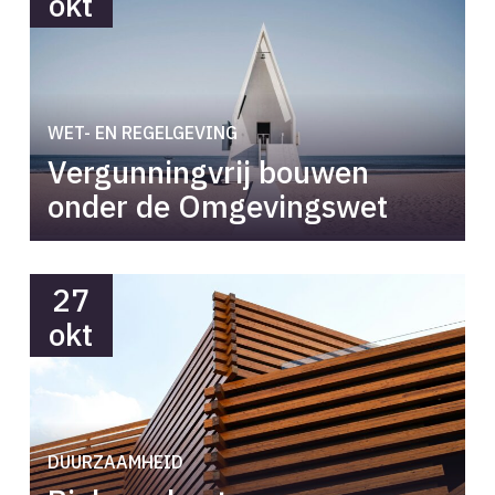
okt
WET- EN REGELGEVING
Vergunningvrij bouwen
onder de Omgevingswet
27
okt
DUURZAAMHEID