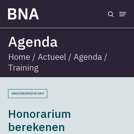
Skip
to
search
Menu
main
Close
content
Menu
Agenda
Home
/
Actueel
/
Agenda
/
Training
ONDERNEMERSCHAP
Honorarium
berekenen