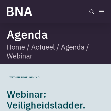
Skip
to
search
Menu
main
Close
content
Menu
Agenda
Home
/
Actueel
/
Agenda
/
Webinar
WET- EN REGELGEVING
Webinar:
Veiligheidsladder.