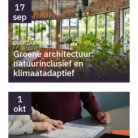
17
sep
DUURZAAMHEID
Groene architectuur:
natuurinclusief en
klimaatadaptief
1
okt