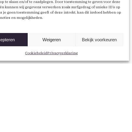
op te slaan en/of te raadplegen. Door toestemming te geven voor deze
ën kunnen wij gegevens verwerken zoals surfgedrag of unieke ID’s op
Als je geen toestemming geeft of deze intrekt, kan dit invloed hebben op
ncties en mogelijkheden.
epteren
Weigeren
Bekijk voorkeuren
Volg ons via
Cookiebeleid
Facebook
Privacyverklaring
YouTube
X
LinkedIn
LinkedIn
(Twitter)
AANMELDEN NIEUWSBRIEF
Privacy
Voorwaarden
Disclaimer