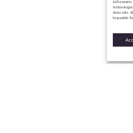
informatie 
technologie
deze site. 
bepaalde fu
Acc
Direct naar
Vind een BNA-architect
Mijn BNA
Word lid
English