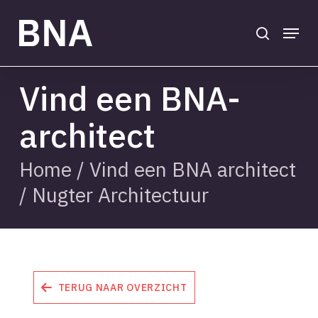
Skip
to
search
Menu
main
Close
content
Menu
Vind een BNA-
architect
Home
/
Vind een BNA architect
/
Nugter Architectuur
TERUG NAAR OVERZICHT