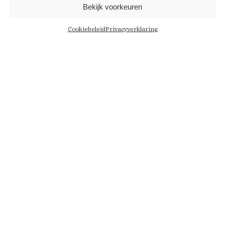
Bekijk voorkeuren
Cookiebeleid
Privacyverklaring
Informatie
Menu
Contact
Leden
Medewerkers
Actueel
Persberichten
Kennis
Vacatures
Educatie