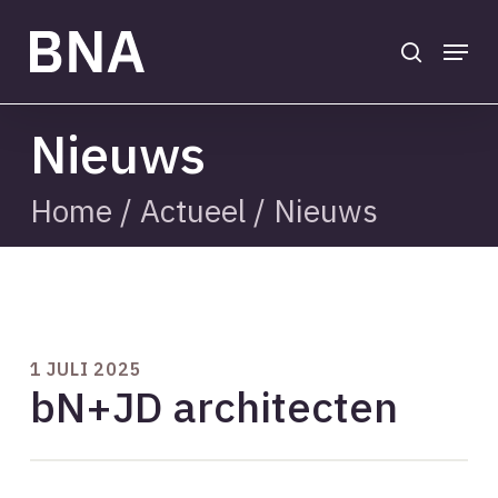
Skip
to
search
Menu
main
Close
content
Menu
Nieuws
Home
/
Actueel
/
Nieuws
1 JULI 2025
bN+JD architecten