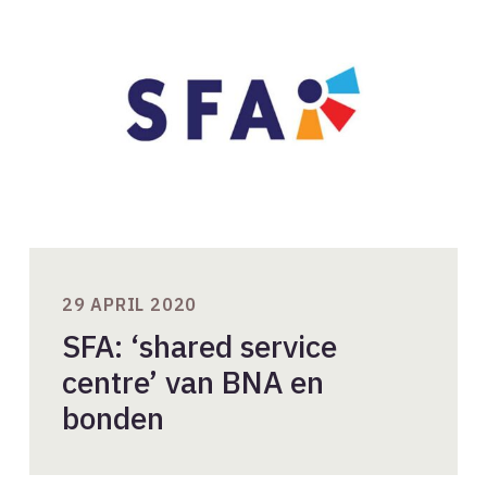
service
centre’
van
BNA
en
bonden
29 APRIL 2020
SFA: ‘shared service
centre’ van BNA en
bonden