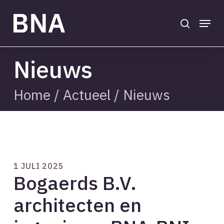
Skip
to
search
Menu
main
Close
content
Menu
Nieuws
Home
/
Actueel
/
Nieuws
1 JULI 2025
Bogaerds B.V.
architecten en