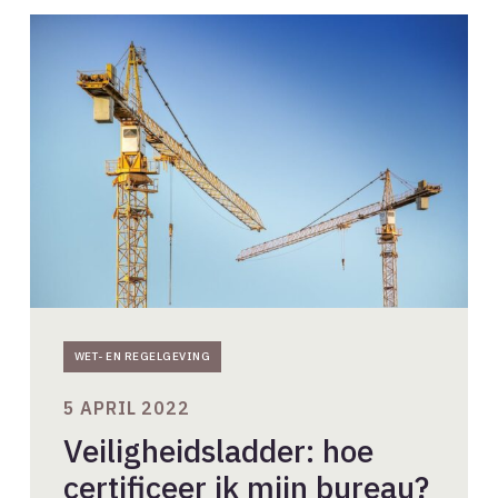
Veiligheidsladder:
hoe
certificeer
ik
mijn
bureau?
WET- EN REGELGEVING
5 APRIL 2022
Veiligheidsladder: hoe
certificeer ik mijn bureau?