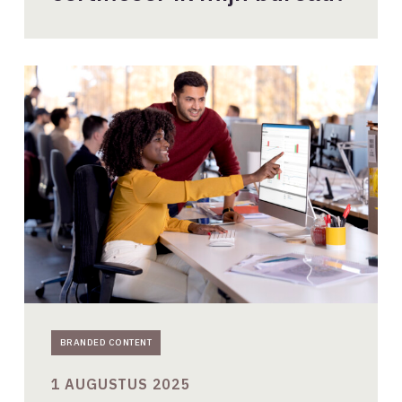
Exact
voor
architecten:
efficiënt,
winstgevend
en
toekomstbestendig
BRANDED CONTENT
1 AUGUSTUS 2025