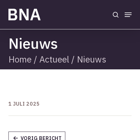
Skip
to
search
Menu
main
Close
content
Menu
Nieuws
Home
/
Actueel
/
Nieuws
1 JULI 2025
VORIG BERICHT