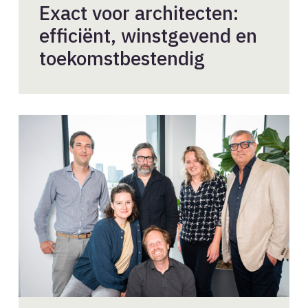
Exact voor architecten:
efficiënt, winstgevend en
toekomstbestendig
Nieuw
bestuurslid
gezocht
met
visie,
lef
en
betrokkenheid