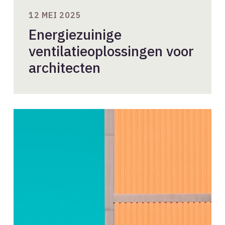
12 MEI 2025
Energiezuinige
ventilatieoplossingen voor
architecten
Nieuw
lid
gezocht
voor
cao-
delegatie