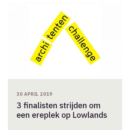
3
finalisten
strijden
om
een
ereplek
op
Lowlands
30 APRIL 2019
3 finalisten strijden om
een ereplek op Lowlands