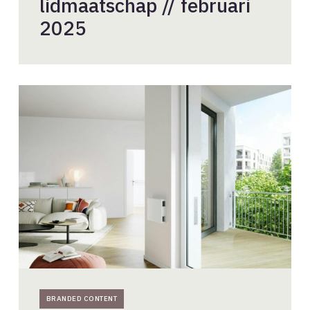
lidmaatschap // februari
2025
Energiezuinige
ventilatieoplossingen
voor
architecten
BRANDED CONTENT