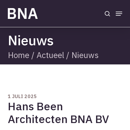
Skip
to
search
Menu
main
Close
content
Menu
Nieuws
Home
/
Actueel
/
Nieuws
1 JULI 2025
Hans Been
Architecten BNA BV