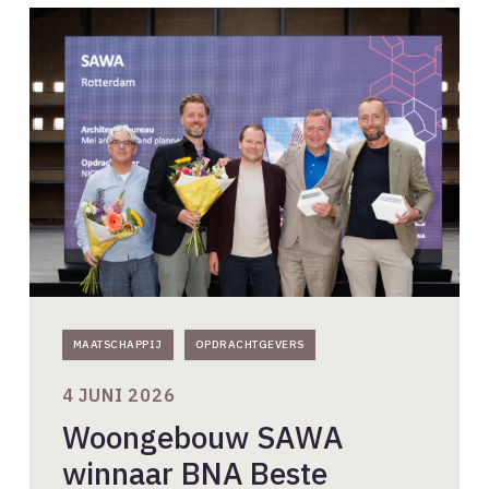
Woongebouw
SAWA
winnaar
BNA
Beste
Gebouw
van
het
Jaar
2026
MAATSCHAPPIJ
OPDRACHTGEVERS
4 JUNI 2026
Woongebouw SAWA
winnaar BNA Beste