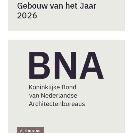
Gebouw van het Jaar
2026
Maak
kennis
met
de
nieuwe
dekenen
in
Friesland
en
Limburg
VERENIGING