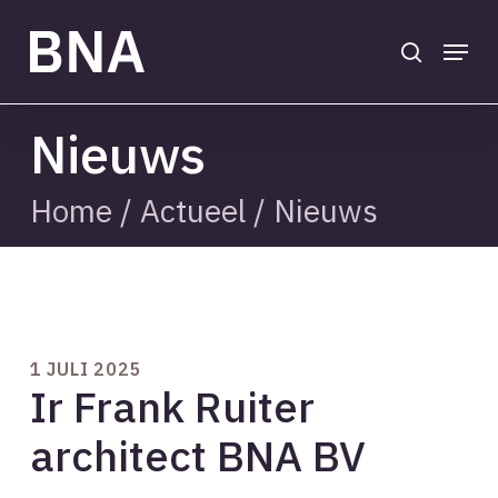
Skip
to
search
Menu
main
Close
content
Menu
Nieuws
Home
/
Actueel
/
Nieuws
1 JULI 2025
Ir Frank Ruiter
architect BNA BV