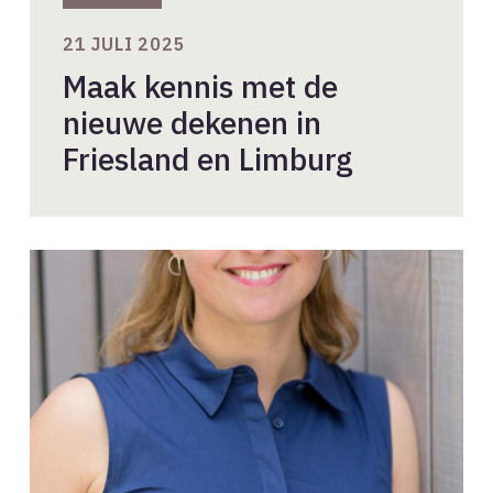
21 JULI 2025
Maak kennis met de
nieuwe dekenen in
Friesland en Limburg
Duurzaamheid
is
geen
labeltje