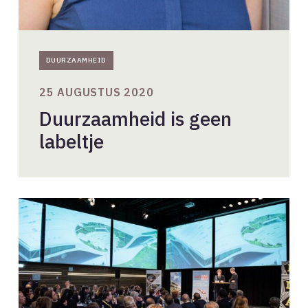
DUURZAAMHEID
25 AUGUSTUS 2020
Duurzaamheid is geen
labeltje
Save
the
date:
MakeHappen!
Inspiration
Night
February
6th