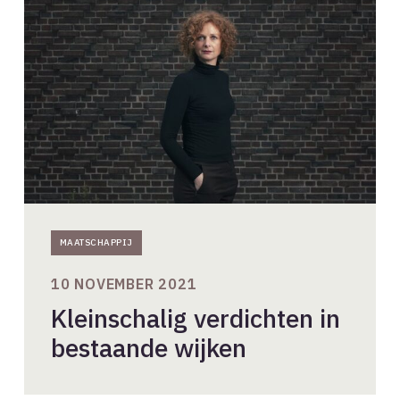
in
bestaande
wijken
MAATSCHAPPIJ
10 NOVEMBER 2021
Kleinschalig verdichten in
bestaande wijken