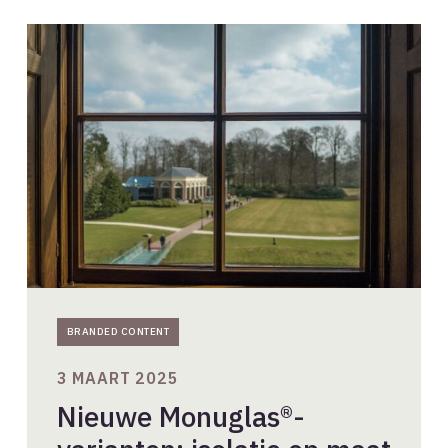
Nieuwe
Monuglas®-
varianten:
isolatie
op
maat
voor
monumenten
BRANDED CONTENT
3 MAART 2025
Nieuwe Monuglas®-