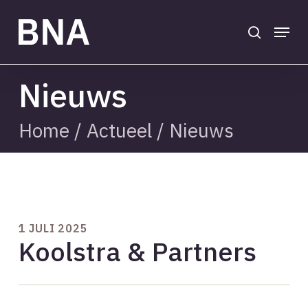
Skip
to
search
Menu
main
Close
content
Menu
Nieuws
Home
/
Actueel
/
Nieuws
1 JULI 2025
Koolstra & Partners