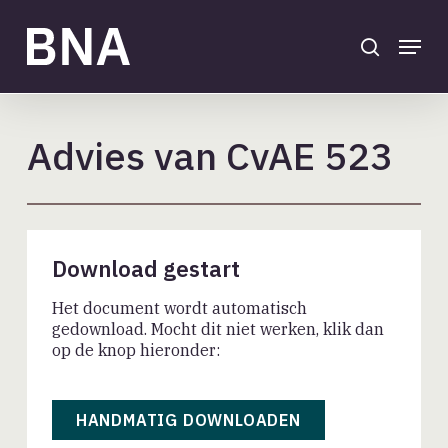
Skip
to
search
Menu
main
Close
content
Menu
Advies van CvAE 523
Download gestart
Het document wordt automatisch
gedownload. Mocht dit niet werken, klik dan
op de knop hieronder:
HANDMATIG DOWNLOADEN