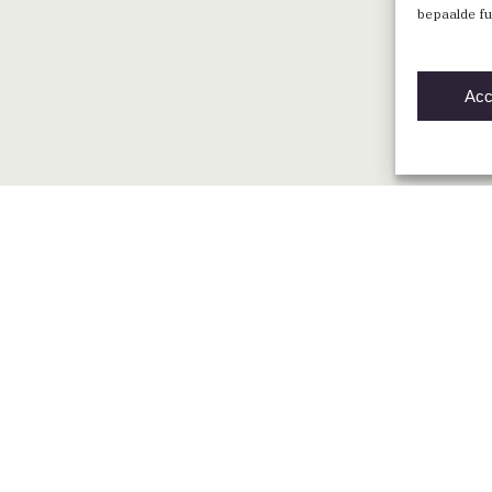
bepaalde fu
Acc
Direct naar
Vind een BNA-architect
Mijn BNA
Word lid
English