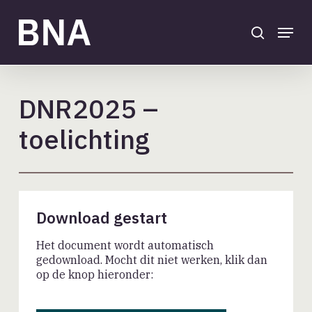
Skip
to
search
Menu
main
Close
content
Menu
DNR2025 –
toelichting
Download gestart
Het document wordt automatisch
gedownload. Mocht dit niet werken, klik dan
op de knop hieronder: