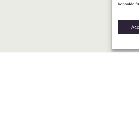
bepaalde fu
Acc
Direct naar
Vind een BNA-architect
Mijn BNA
Word lid
English