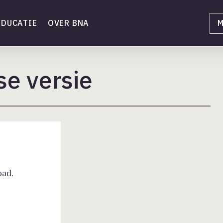
EDUCATIE
OVER BNA
M
e versie
oad.