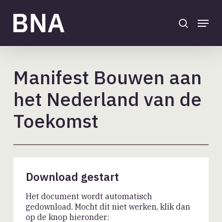
Skip
to
search
Menu
main
Close
content
Menu
Manifest Bouwen aan
het Nederland van de
Toekomst
Download gestart
Het document wordt automatisch
gedownload. Mocht dit niet werken, klik dan
op de knop hieronder: