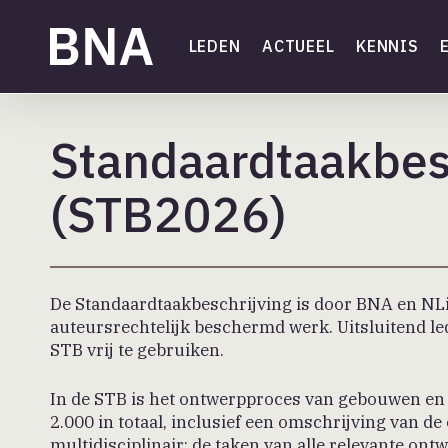
Skip
to
LEDEN
ACTUEEL
KENNIS
main
content
Standaardtaakbes
(STB2026)
De Standaardtaakbeschrijving is door BNA en NLi
auteursrechtelijk beschermd werk. Uitsluitend l
STB vrij te gebruiken.
In de STB is het ontwerpproces van gebouwen en 
2.000 in totaal, inclusief een omschrijving van de 
multidisciplinair: de taken van alle relevante ont