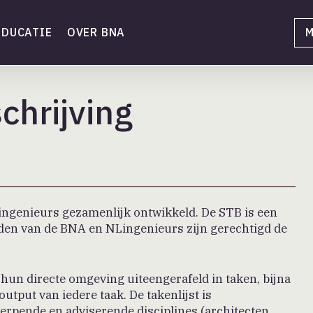
EDUCATIE
OVER BNA
M
chrijving
ngenieurs gezamenlijk ontwikkeld. De STB is een
eden van de BNA en NLingenieurs zijn gerechtigd de
hun directe omgeving uiteengerafeld in taken, bijna
output van iedere taak. De takenlijst is
werpende en adviserende disciplines (architecten,