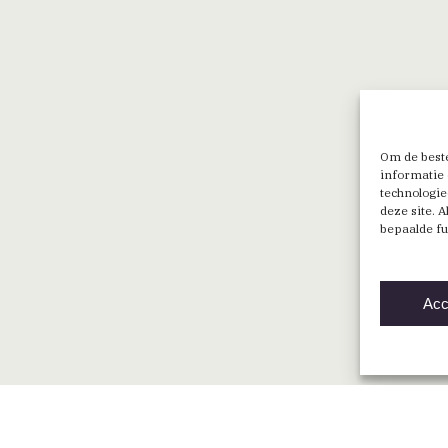
Om de beste
informatie 
technologie
deze site. 
bepaalde fu
Acc
Direct naar
Vind een BNA-architect
Mijn BNA
Word lid
English