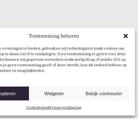
Toestemming beheren
 ervaringen te bieden, gebruiken wij technologieën zoals cookies om
op te slaan en/of te raadplegen. Door toestemming te geven voor deze
ën kunnen wij gegevens verwerken zoals surfgedrag of unieke ID’s op
Als je geen toestemming geeft of deze intrekt, kan dit invloed hebben op
ncties en mogelijkheden.
epteren
Weigeren
Bekijk voorkeuren
Volg ons via
Facebook
Cookiebeleid
Privacyverklaring
YouTube
X
LinkedIn
LinkedIn
(Twitter)
AANMELDEN NIEUWSBRIEF