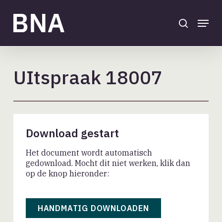
Skip
to
search
Menu
main
Close
content
Menu
UItspraak 18007
Download gestart
Het document wordt automatisch
gedownload. Mocht dit niet werken, klik dan
op de knop hieronder:
HANDMATIG DOWNLOADEN