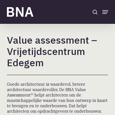
Skip
to
search
Menu
main
Close
content
Menu
Value assessment –
Vrijetijdscentrum
Edegem
Goede architectuur is waardevol, betere
architectuur waardevoller. De BNA Value
Assessment™ helpt architecten om de
maatschappelijke waarde van hun ontwerp in kaart
te brengen en te onderbouwen. Dat helpt
architecten om opdrachtgevers te onderbouwen.