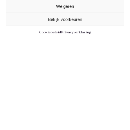
Weigeren
Bekijk voorkeuren
Cookiebeleid
Privacyverklaring
Informatie
Menu
Contact
Leden
Medewerkers
Actueel
Persberichten
Kennis