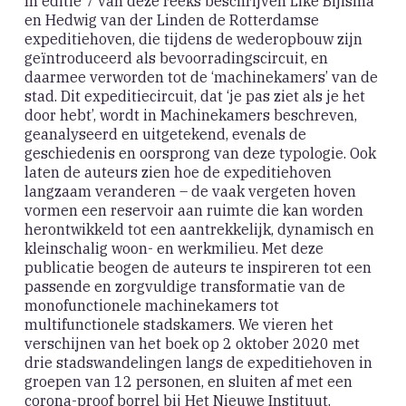
In editie 7 van deze reeks beschrijven Like Bijlsma
en Hedwig van der Linden de Rotterdamse
expeditiehoven, die tijdens de wederopbouw zijn
geïntroduceerd als bevoorradingscircuit, en
daarmee verworden tot de ‘machinekamers’ van de
stad. Dit expeditiecircuit, dat ‘je pas ziet als je het
door hebt’, wordt in Machinekamers beschreven,
geanalyseerd en uitgetekend, evenals de
geschiedenis en oorsprong van deze typologie. Ook
laten de auteurs zien hoe de expeditiehoven
langzaam veranderen – de vaak vergeten hoven
vormen een reservoir aan ruimte die kan worden
herontwikkeld tot een aantrekkelijk, dynamisch en
kleinschalig woon- en werkmilieu. Met deze
publicatie beogen de auteurs te inspireren tot een
passende en zorgvuldige transformatie van de
monofunctionele machinekamers tot
multifunctionele stadskamers. We vieren het
verschijnen van het boek op 2 oktober 2020 met
drie stadswandelingen langs de expeditiehoven in
groepen van 12 personen, en sluiten af met een
corona-proof borrel bij Het Nieuwe Instituut.