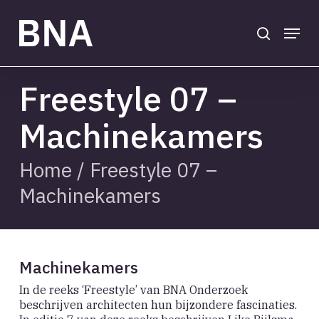
Skip
to
search
Menu
main
Close
content
Menu
Freestyle 07 –
Machinekamers
Home
/
Freestyle 07 –
Machinekamers
Machinekamers
In de reeks ‘Freestyle’ van BNA Onderzoek
beschrijven architecten hun bijzondere fascinaties.