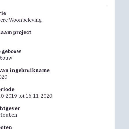
rie
liere Woonbeleving
naam project
e gebouw
bouw
van ingebruikname
020
riode
10-2019 tot 16-11-2020
htgever
 Houben
ecten