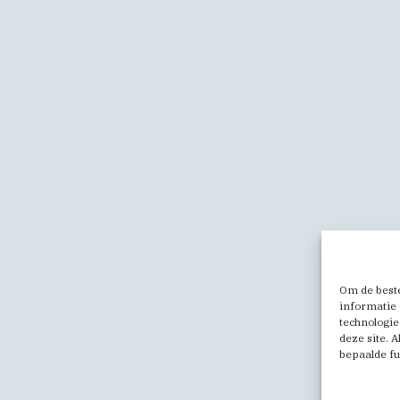
Om de beste
informatie 
technologie
deze site. 
bepaalde fu