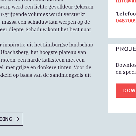
info@a
werp werd een lichte gevelkleur gekozen,
Telefo
aar-grijpende volumes wordt versterkt
045700
e massa een schaduw kan werpen op de
meer diepte. Schaduw komt het best naar
or inspiratie uit het Limburgse landschap
PROJE
 Ubachsberg, het hoogste plateau van
rsteen, een harde kalksteen met een
Download
el, met grijze en donkere tinten. Voor de
en speci
kkeld op basis van de zandmengsels uit
DOW
NDING