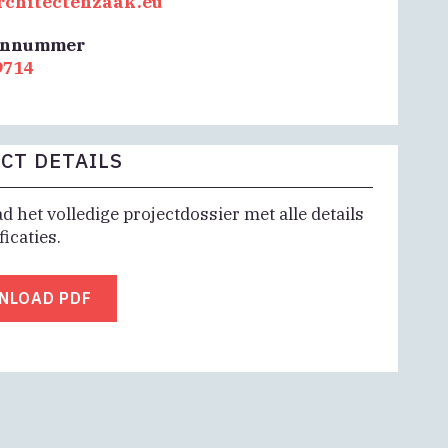
rchitectenzaak.eu
onnummer
9714
CT DETAILS
 het volledige projectdossier met alle details
ficaties.
NLOAD PDF