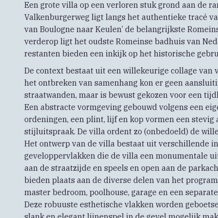
Een grote villa op een verloren stuk grond aan de r
Valkenburgerweg ligt langs het authentieke tracé va
van Boulogne naar Keulen’ de belangrijkste Romeins
verderop ligt het oudste Romeinse badhuis van Ned
restanten bieden een inkijk op het historische gebr
De context bestaat uit een willekeurige collage van 
het ontbreken van samenhang kon er geen aansluit
straatwanden, maar is bewust gekozen voor een tijd
Een abstracte vormgeving gebouwd volgens een eige
ordeningen, een plint, lijf en kop vormen een stevi
stijluitspraak. De villa ordent zo (onbedoeld) de wi
Het ontwerp van de villa bestaat uit verschillende 
geveloppervlakken die de villa een monumentale ui
aan de straatzijde en speels en open aan de parkach
bieden plaats aan de diverse delen van het programma
master bedroom, poolhouse, garage en een separate 
Deze robuuste esthetische vlakken worden geboetse
slank en elegant lijnenspel in de gevel mogelijk mak