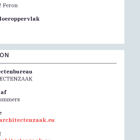
. Feron
vloeroppervlak
FON
ectenbureau
TECTENZAAK
aaf
Tummers
e
/architectenzaak.eu
t