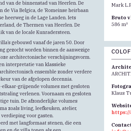
and van de binnenstad van Heerlen. De
Mark L.P
n de Via Belgica, de ‘Romeinse heirbaan
Bruto 
e heerweg in de Lage Landen. Iets
586 m²
erland, de Thermen van Heerlen. De
uik van de locale Kunradersteen.
villa’s gebouwd vanaf de jaren 50. Door
ing gezocht worden binnen de aanwezige
COLO
loze architectonische verschijningsvorm.
n interpretatie van klassieke
Archit
g architectonisch ensemble zonder verdere
ARCHI
llekeur van de afgelopen decennia.
Fotogr
in-elkaar-grijpende volumes met gesloten
Klaus 
tstraling verlenen. Voornaam en gesloten
tige tuin. De afzonderlijke volumes
Websit
 zoals living, leefkeuken, atelier,
https:/
verdieping voor gasten.
erd met langformaat stenen, die een
Contac
en en de villa tonen als een