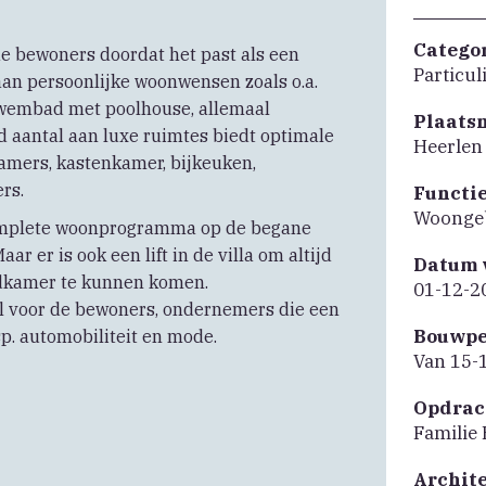
Catego
 bewoners doordat het past als een
Particu
aan persoonlijke woonwensen zoals o.a.
 zwembad met poolhouse, allemaal
Plaats
d aantal aan luxe ruimtes biedt optimale
Heerlen
amers, kastenkamer, bijkeuken,
rs.
Functi
Woonge
 complete woonprogramma op de begane
r er is ook een lift in de villa om altijd
Datum 
adkamer te kunnen komen.
01-12-2
ol voor de bewoners, ondernemers die een
Bouwpe
p. automobiliteit en mode.
Van 15-
Opdrac
Familie
Archit