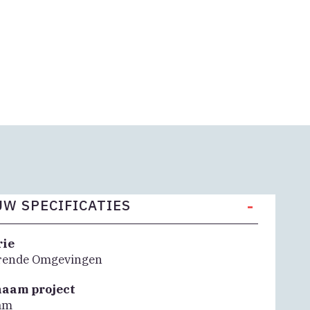
-
W SPECIFICATIES
rie
rende Omgevingen
naam project
am