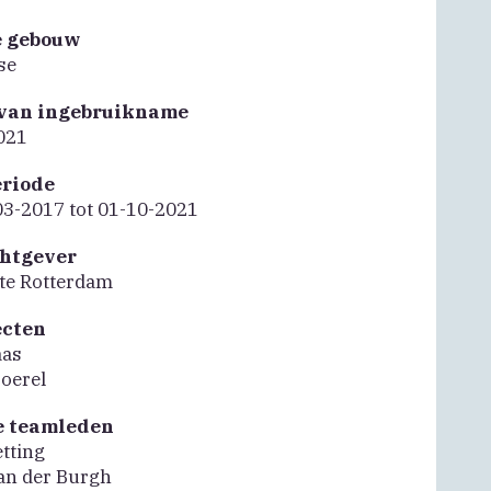
e gebouw
se
van ingebruikname
021
riode
03-2017 tot 01-10-2021
htgever
e Rotterdam
ecten
aas
oerel
e teamleden
tting
an der Burgh