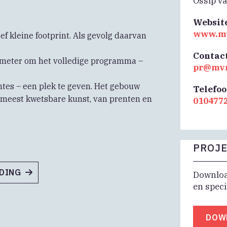
Ossip v
Websit
www.m
f kleine footprint. Als gevolg daarvan
Contac
0 meter om het volledige programma –
pr@mv
imtes – een plek te geven. Het gebouw
Telefo
de meest kwetsbare kunst, van prenten en
010477
PROJE
NDING
Download
en speci
DOW