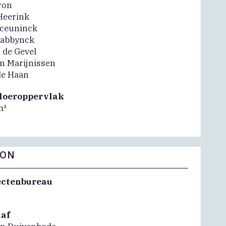
ron
Heerink
eceuninck
labbynck
 de Gevel
in Marijnissen
e Haan
vloeroppervlak
m²
FON
ectenbureau
aaf