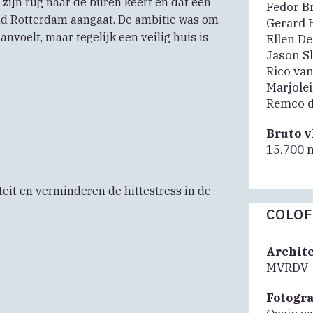
zijn rug naar de buren keert en dat een
Fedor B
ad Rotterdam aangaat. De ambitie was om
Gerard 
nvoelt, maar tegelijk een veilig huis is
Ellen D
Jason S
Rico van
Marjole
Remco d
Bruto 
15.700 
eit en verminderen de hittestress in de
COLO
Archit
MVRDV
Fotogr