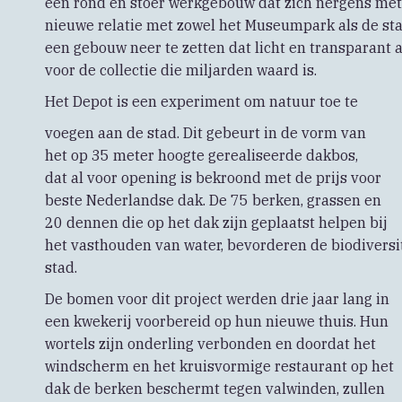
een rond en stoer werkgebouw dat zich nergens met 
nieuwe relatie met zowel het Museumpark als de st
een gebouw neer te zetten dat licht en transparant aa
voor de collectie die miljarden waard is.
Het Depot is een experiment om natuur toe te
voegen aan de stad. Dit gebeurt in de vorm van
het op 35 meter hoogte gerealiseerde dakbos,
dat al voor opening is bekroond met de prijs voor
beste Nederlandse dak. De 75 berken, grassen en
20 dennen die op het dak zijn geplaatst helpen bij
het vasthouden van water, bevorderen de biodiversit
stad.
De bomen voor dit project werden drie jaar lang in
een kwekerij voorbereid op hun nieuwe thuis. Hun
wortels zijn onderling verbonden en doordat het
windscherm en het kruisvormige restaurant op het
dak de berken beschermt tegen valwinden, zullen