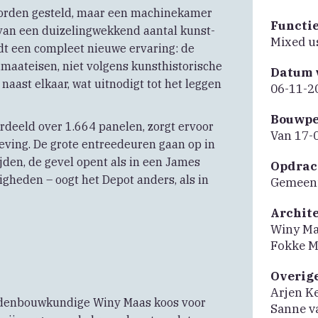
 worden gesteld, maar een machinekamer
Functi
van een duizelingwekkend aantal kunst-
Mixed u
dt een compleet nieuwe ervaring: de
imaateisen, niet volgens kunsthistorische
Datum 
aast elkaar, wat uitnodigt tot het leggen
06-11-2
Bouwpe
rdeeld over 1.664 panelen, zorgt ervoor
Van 17-
eving. De grote entreedeuren gaan op in
jden, de gevel opent als in een James
Opdrac
gheden – oogt het Depot anders, als in
Gemeent
Archit
Winy M
Fokke M
Overig
Arjen Ke
edenbouwkundige Winy Maas koos voor
Sanne v