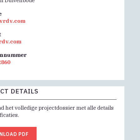
an Duivenbode
e
vrdv.com
t
rdv.com
onnummer
2860
CT DETAILS
 het volledige projectdossier met alle details
ficaties.
NLOAD PDF