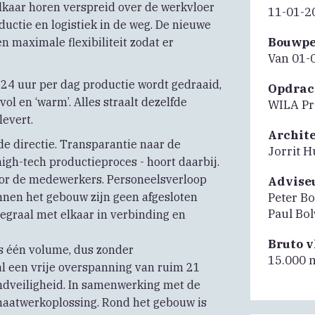
lkaar horen verspreid over de werkvloer
11-01-2
ductie en logistiek in de weg. De nieuwe
Bouwpe
en maximale flexibiliteit zodat er
Van 01-
 24 uur per dag productie wordt gedraaid,
Opdrac
vol en ‘warm’. Alles straalt dezelfde
WILA Pre
levert.
Archit
 de directie. Transparantie naar de
Jorrit H
 high-tech productieproces - hoort daarbij.
or de medewerkers. Personeelsverloop
Advise
innen het gebouw zijn geen afgesloten
Peter B
Paul Bo
tegraal met elkaar in verbinding en
Bruto 
s één volume, dus zonder
15.000 
l een vrije overspanning van ruim 21
ndveiligheid. In samenwerking met de
maatwerkoplossing. Rond het gebouw is