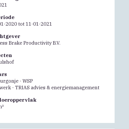
021
riode
01-2020 tot 11-01-2021
htgever
ss Brake Productivity B.V.
ecten
ulshof
urs
ourgonje - WSP
lwerk - TRIAS advies & energiemanagement
vloeroppervlak
m²