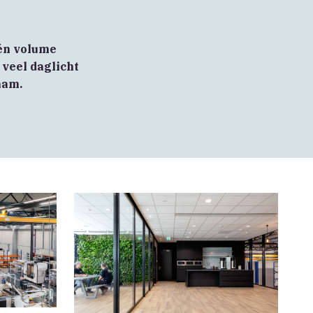
één volume
 veel daglicht
aam.