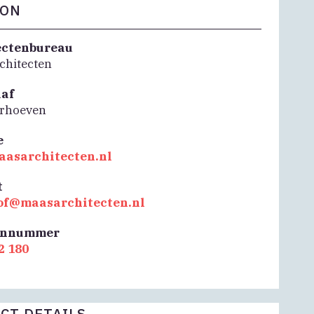
FON
ectenbureau
chitecten
aaf
erhoeven
e
asarchitecten.nl
t
hof@maasarchitecten.nl
onnummer
2 180
CT DETAILS