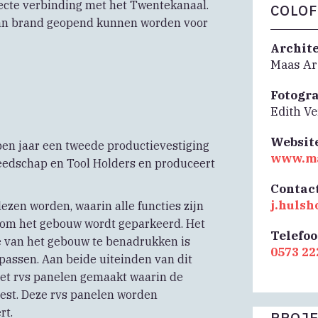
recte verbinding met het Twentekanaal.
COLO
 van brand geopend kunnen worden voor
Archit
Maas Ar
Fotogr
Edith V
Websit
en jaar een tweede productievestiging
www.ma
edschap en Tool Holders en produceert
Contac
j.huls
ezen worden, waarin alle functies zijn
dom het gebouw wordt geparkeerd. Het
Telefo
te van het gebouw te benadrukken is
0573 22
passen. Aan beide uiteinden van dit
et rvs panelen gemaakt waarin de
vest. Deze rvs panelen worden
rt.
PROJE