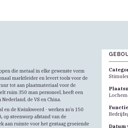
GEBOU
Catego
pen die metaal in elke gewenste vorm
Stimule
onaal marktleider en levert tools voor de
ur tot aan plaatmateriaal voor de
Plaats
telt ruim 350 man personeel, heeft een
Lochem
 Nederland, de VS en China.
Functi
al en de Kwinkweerd - werken zo’n 150
Bedrijf
A, op steenworp afstand van de
k aan ruimte voor het gestaag groeiende
Datum 