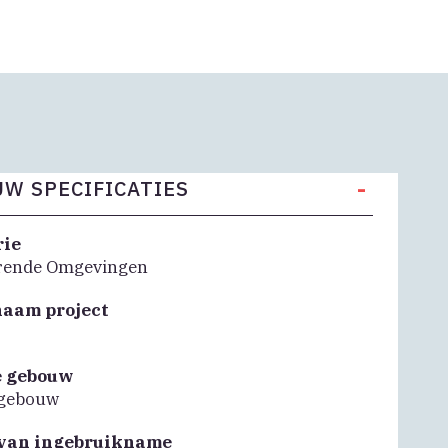
-
W SPECIFICATIES
rie
rende Omgevingen
naam project
e gebouw
sgebouw
van ingebruikname