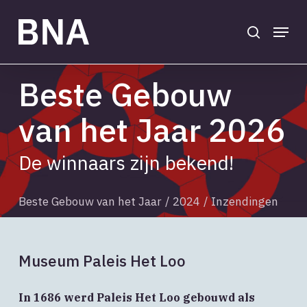
Skip
to
search
Menu
main
Close
content
Menu
Beste Gebouw
van het Jaar 2026
De winnaars zijn bekend!
Beste Gebouw van het Jaar
/
2024
/
Inzendingen
Museum Paleis Het Loo
In 1686 werd Paleis Het Loo gebouwd als