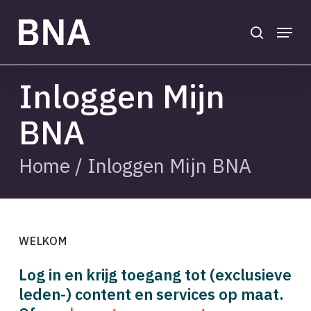
Skip
to
search
Menu
main
Close
content
Menu
Inloggen Mijn
BNA
Home
/
Inloggen Mijn BNA
WELKOM
Log in en krijg toegang tot (exclusieve
leden-) content en services op maat.