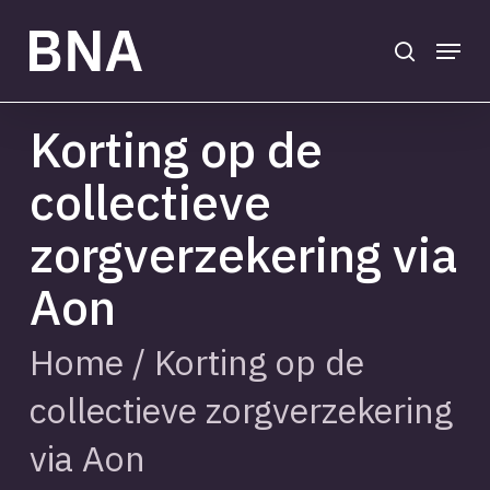
Skip
to
search
Menu
main
Close
content
Menu
Korting op de
collectieve
zorgverzekering via
Aon
Home
/
Korting op de
collectieve zorgverzekering
via Aon