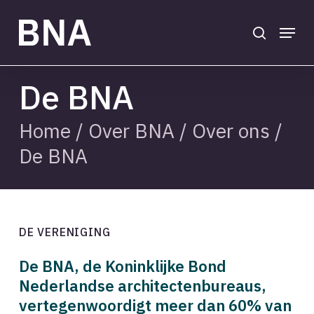
Skip
to
search
Menu
main
Close
content
Menu
De BNA
Home
/
Over BNA
/
Over ons
/
De BNA
DE VERENIGING
De BNA, de Koninklijke Bond
Nederlandse architectenbureaus,
vertegenwoordigt meer dan 60% van