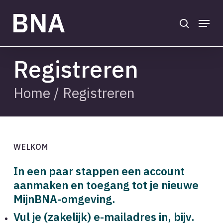
Skip
to
search
Menu
main
Close
content
Menu
Registreren
Home
/
Registreren
WELKOM
In een paar stappen een account
aanmaken en toegang tot je nieuwe
MijnBNA-omgeving.
Vul je (zakelijk) e-mailadres in, bijv.