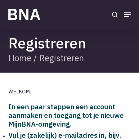
Skip
to
search
Menu
main
Close
content
Menu
Registreren
Home
/
Registreren
WELKOM
In een paar stappen een account
aanmaken en toegang tot je nieuwe
MijnBNA-omgeving.
Vul je (zakelijk) e-mailadres in, bijv.