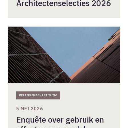
Architectenselecties 2026
Enquête
over
gebruik
en
effecten
van
model
klachtbrief
door
BNA
BELANGENBEHARTIGING
5 MEI 2026
Enquête over gebruik en