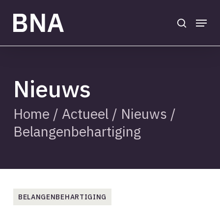
Skip
to
search
Menu
main
Close
content
Menu
Nieuws
Home
/
Actueel
/
Nieuws
/
Belangenbehartiging
BELANGENBEHARTIGING