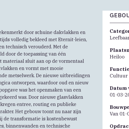
GEBOU
Catego
 gekenmerkt door schuine dakvlakken en
Leefbaar
jds volledig bekleed met Eternit-leien,
 en technisch verouderd. Met de
Plaats
eld door de toepassing van één
Heiloo
it materiaal sluit aan op de vormentaal
velvlakken en vormt met mooie
Functi
nde metselwerk. De nieuwe uitbreidingen
Cultuur
e logica ontworpen, waardoor oud en nieuw
Datum 
popgave was het openmaken van een
01-03-2
gekeerd was. Door nieuwe glasvlakken
kregen entree, routing en publieke
Bouwpe
rakter. Het gebouw toont nu naar zijn
Van 01-
ij de transformatie is kostenbewust
ies, binnenwanden en technische
Opdrac