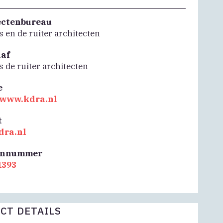
ectenbureau
 en de ruiter architecten
aaf
 de ruiter architecten
e
//www.kdra.nl
t
dra.nl
onnummer
1393
CT DETAILS