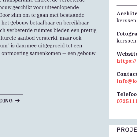
ebouw geschikt voor uiteenlopende
Archit
. Door slim om te gaan met bestaande
kerssens
ft het gebouw betaalbaar en bereikbaar
isch verbeterde ruimtes bieden een prettig
Fotogr
culturele aanbod versterkt, maar ook
kerssens
um” is daarmee uitgegroeid tot een
 en ontmoeting samenkomen — een gebouw
Websit
https:
Contac
info@k
Telefo
NDING
072511
PROJE