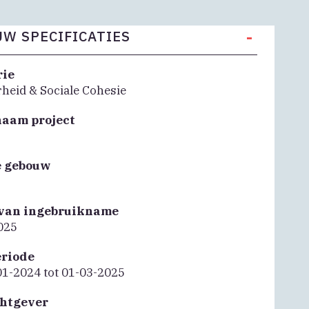
-
W SPECIFICATIES
rie
heid & Sociale Cohesie
naam project
e gebouw
van ingebruikname
025
riode
01-2024 tot 01-03-2025
htgever