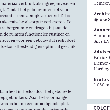
Gemeent
 materiaalverbruik als ingreepniveau en
jk. Omdat het gebouw intensief voor
Archit
restaties aanzienlijk verbeterd. Dit is
Sjouke 
ls akoestische absorptie verbeteren. De
tra bergruimte en dragen bij aan de
Aanne
n de ruimtes functioneler, rustiger en
Aannemi
en zorgen voor een gebouw dat recht doet
Siris B.V
n, toekomstbestendig en optimaal geschikt
Advise
Patrick 
Diemer 
Hardley
Bruto 
1.050 m
fbaarheid in Heiloo door het gebouw te
oep gebruikers. Waar het voormalige
was, is het nu een uitnodigende plek
COLO
 transparante entree, de verbeterde