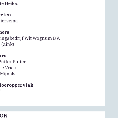
e Heiloo
ecten
Siersema
mers
ngsbedrijf Wit Wognum B.V.
. (Zink)
urs
Putter Putter
de Vries
 Mijnals
vloeroppervlak
²
FON