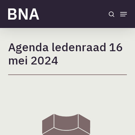
Skip
to
search
Menu
main
Close
content
Menu
Agenda ledenraad 16
mei 2024