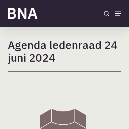
Skip
to
search
Menu
main
Close
content
Menu
Agenda ledenraad 24
juni 2024