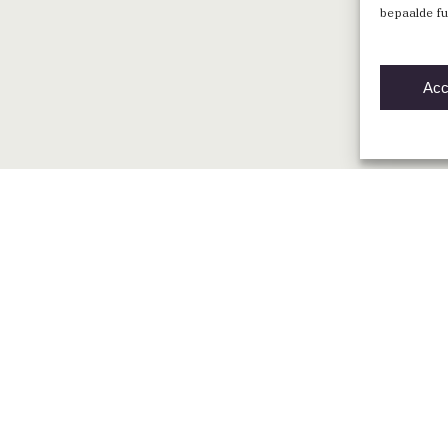
bepaalde fu
Acc
Direct naar
Vind een BNA-architect
Mijn BNA
Word lid
English