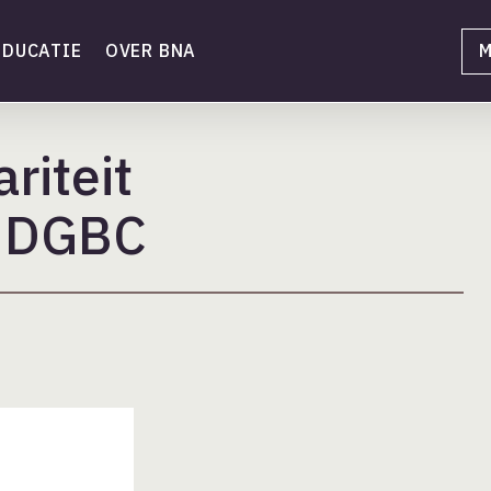
EDUCATIE
OVER BNA
M
riteit
d DGBC