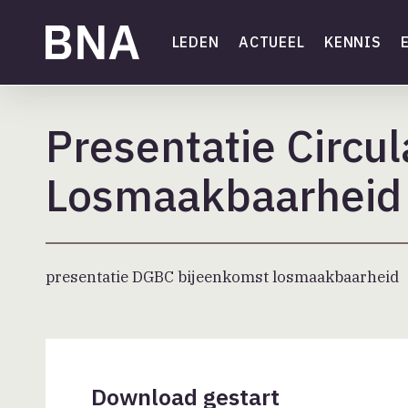
Skip
to
LEDEN
ACTUEEL
KENNIS
main
content
Presentatie Circula
Losmaakbaarhei
presentatie DGBC bijeenkomst losmaakbaarheid
Download gestart