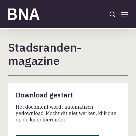
Skip
to
search
Menu
main
Close
content
Menu
Stadsranden-
magazine
Download gestart
Het document wordt automatisch
gedownload. Mocht dit niet werken, klik dan
op de knop hieronder: