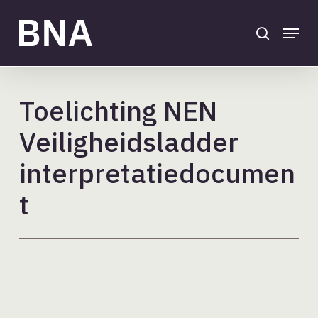
Skip
to
search
Menu
main
Close
content
Menu
Toelichting NEN
Veiligheidsladder
interpretatiedocumen
t