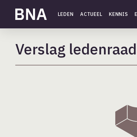
Skip
to
LEDEN
ACTUEEL
KENNIS
main
content
Verslag ledenraad