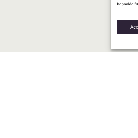
bepaalde fu
Acc
Direct naar
Vind een BNA-architect
Mijn BNA
Word lid
English