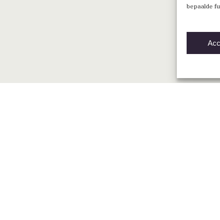
bepaalde fu
Acc
Direct naar
Vind een BNA-architect
Mijn BNA
Word lid
English