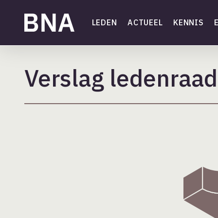
Skip
to
LEDEN
ACTUEEL
KENNIS
main
content
Verslag ledenraad