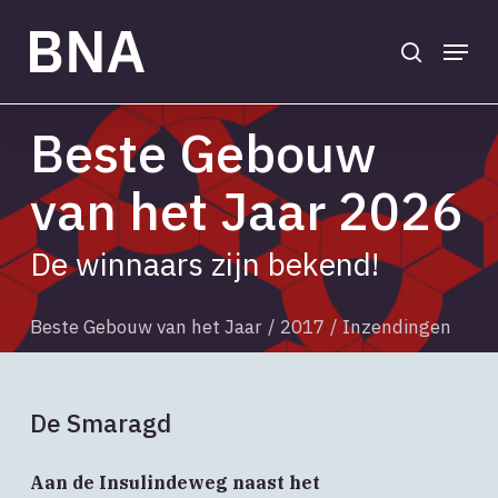
Skip
to
search
Menu
main
Close
content
Menu
Beste Gebouw
van het Jaar 2026
De winnaars zijn bekend!
Beste Gebouw van het Jaar
/
2017
/
Inzendingen
De Smaragd
Aan de Insulindeweg naast het