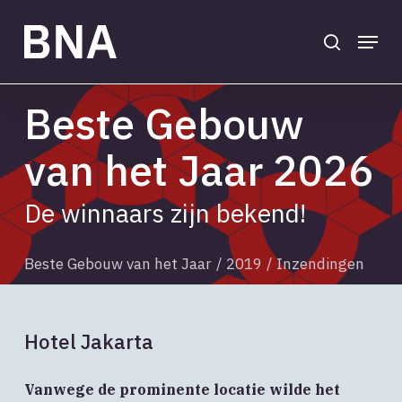
Skip
to
search
Menu
main
Close
content
Menu
Beste Gebouw
van het Jaar 2026
De winnaars zijn bekend!
Beste Gebouw van het Jaar
/
2019
/
Inzendingen
Hotel Jakarta
Vanwege de prominente locatie wilde het