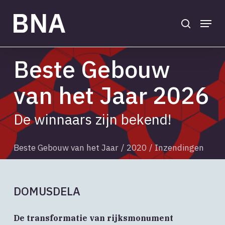
Skip
to
search
Menu
main
Close
content
Menu
Beste Gebouw
van het Jaar 2026
De winnaars zijn bekend!
Beste Gebouw van het Jaar
/
2020
/
Inzendingen
DOMUSDELA
De transformatie van rijksmonument