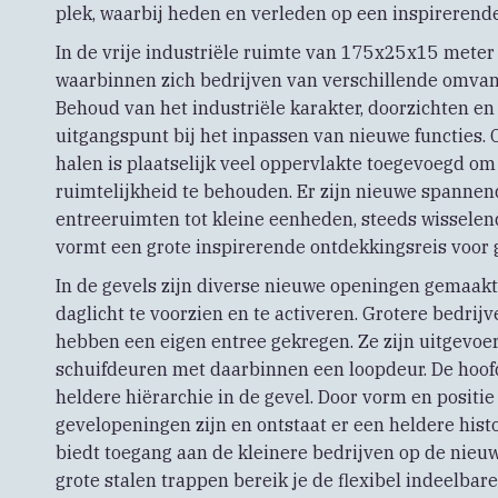
plek, waarbij heden en verleden op een inspirerend
In de vrije industriële ruimte van 175x25x15 meter
waarbinnen zich bedrijven van verschillende omvang
Behoud van het industriële karakter, doorzichten e
uitgangspunt bij het inpassen van nieuwe functies.
halen is plaatselijk veel oppervlakte toegevoegd om
ruimtelijkheid te behouden. Er zijn nieuwe spanne
entreeruimten tot kleine eenheden, steeds wisselend
vormt een grote inspirerende ontdekkingsreis voor 
In de gevels zijn diverse nieuwe openingen gemaakt
daglicht te voorzien en te activeren. Grotere bedrij
hebben een eigen entree gekregen. Ze zijn uitgevoerd
schuifdeuren met daarbinnen een loopdeur. De hoof
heldere hiërarchie in de gevel. Door vorm en positie
gevelopeningen zijn en ontstaat er een heldere hist
biedt toegang aan de kleinere bedrijven op de nieu
grote stalen trappen bereik je de flexibel indeelbar