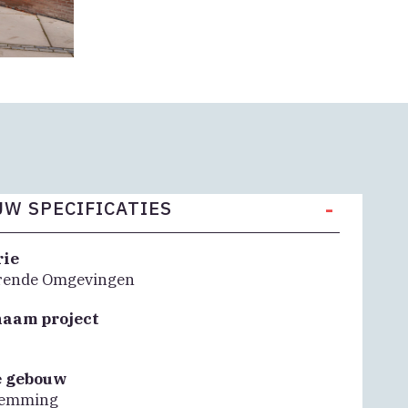
-
W SPECIFICATIES
rie
rende Omgevingen
naam project
e gebouw
temming