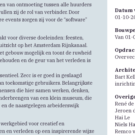
teren van ontmoeting tussen alle huurders
Datum 
llen zij de rol van verbinder. Door
01-10-2
 events zorgen zij voor de “software”
Bouwpe
Van 01-
kt voor diverse doeleinden: feesten,
uitzicht op het Amsterdam Rijnkanaal.
Opdrac
et gebouw mogelijk en toont de ruwheid
Overvec
ehouden en de geur van het verleden is
Archit
ntieel. Zecc is er goed in geslaagd
Bart Kel
an toekomstige gebruikers. Belangrijkste
inrichti
 mensen die hier samen werken, denken,
Overig
 onderbrengen van een klein museum, die
René de
r en de naastgelegen arbeiderswijk
Jeroen 
Hai Le
 werkgebied voor creatief en
Niels Ha
en en verleden op een inspirerende wijze
Remco v