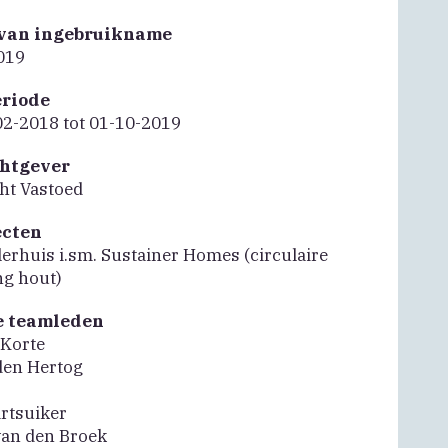
van ingebruikname
019
riode
02-2018 tot 01-10-2019
htgever
ht Vastoed
ecten
lerhuis i.sm. Sustainer Homes (circulaire
ng hout)
e teamleden
 Korte
den Hertog
rtsuiker
an den Broek