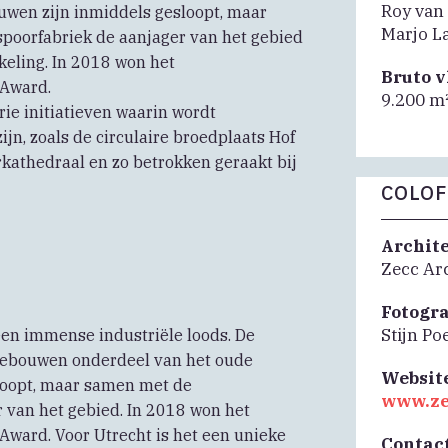
Roy van
uwen zijn inmiddels gesloopt, maar
Marjo L
oorfabriek de aanjager van het gebied
keling. In 2018 won het
Bruto 
 Award.
9.200 m
ie initiatieven waarin wordt
ijn, zoals de circulaire broedplaats Hof
rkathedraal en zo betrokken geraakt bij
COLO
Archit
Zecc Ar
Fotogr
Stijn Po
een immense industriële loods. De
gebouwen onderdeel van het oude
Websit
loopt, maar samen met de
www.ze
van het gebied. In 2018 won het
ward. Voor Utrecht is het een unieke
Contac