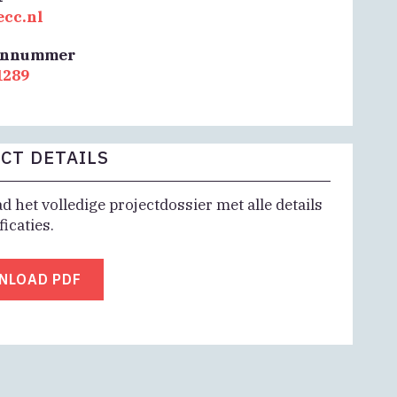
ecc.nl
onnummer
1289
CT DETAILS
 het volledige projectdossier met alle details
ficaties.
NLOAD PDF