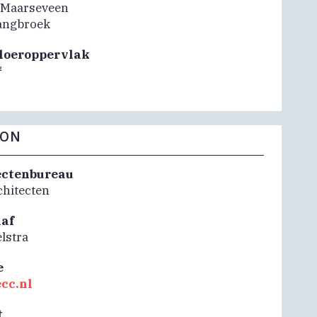
 Maarseveen
angbroek
vloeroppervlak
²
FON
ectenbureau
chitecten
aaf
elstra
e
cc.nl
t