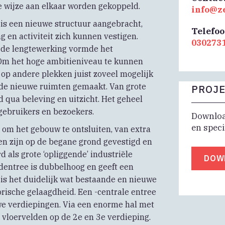
e wijze aan elkaar worden gekoppeld.
info@z
 is een nieuwe structuur aangebracht,
Telefo
 en activiteit zich kunnen vestigen.
030273
n de lengtewerking vormde het
 Om het hoge ambitieniveau te kunnen
 op andere plekken juist zoveel mogelijk
nde nieuwe ruimten gemaakt. Van grote
PROJE
 qua beleving en uitzicht. Het geheel
gebruikers en bezoekers.
Download
en speci
 om het gebouw te ontsluiten, van extra
ven zijn op de begane grond gevestigd en
 als grote ‘opliggende’ industriële
DOW
dentree is dubbelhoog en geeft een
 is het duidelijk wat bestaande en nieuwe
orische gelaagdheid. Een -centrale entree
we verdiepingen. Via een enorme hal met
e vloervelden op de 2e en 3e verdieping.