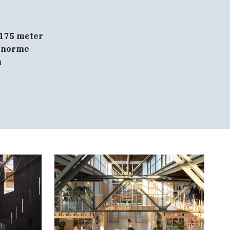
 175 meter
 enorme
n