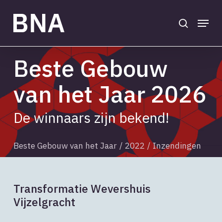
Skip
to
search
Menu
main
Close
content
Menu
Beste Gebouw
van het Jaar 2026
De winnaars zijn bekend!
Beste Gebouw van het Jaar
/
2022
/
Inzendingen
Transformatie Wevershuis
Vijzelgracht